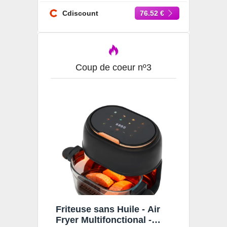
Friteuse à air Visible 3.3L -
Friteuse sans Huile 80-190
Cdiscount
76.52 €
Coup de coeur nº3
Friteuse sans Huile - Air
Fryer Multifonctional -