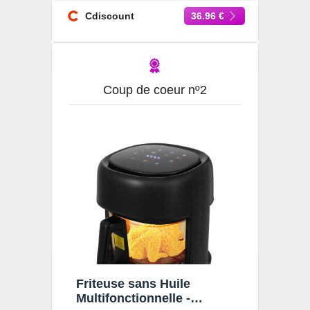
- Diététique et Compacte -
Temps Réglable
Cdiscount
36.96 €
Coup de coeur nº2
Friteuse sans Huile
Multifonctionnelle -