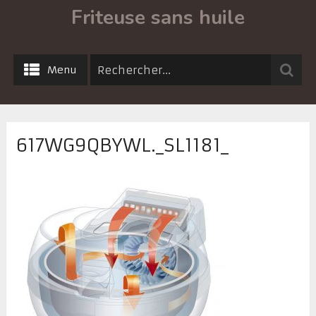
Friteuse sans huile
Menu
617WG9QBYWL._SL1181_