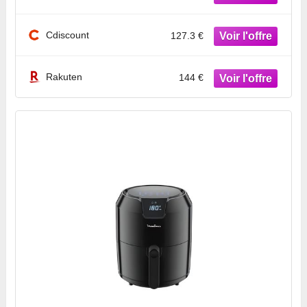
(HD9252/90)
Cdiscount
127.3 €
Rakuten
144 €