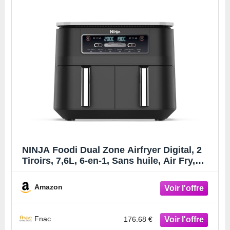
NINJA Foodi Dual Zone Airfryer Digital, 2
Tiroirs, 7,6L, 6-en-1, Sans huile, Air Fry,
Max Crips, Rôtir, Cuire, Réchauffer,
Déshydrater, Antiadhésif, Paniers lavables
Amazon
au lave-vaisselle, Noir AF300EU
Fnac
176.68 €