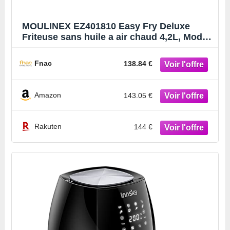
MOULINEX EZ401810 Easy Fry Deluxe
Friteuse sans huile a air chaud 4,2L, Modes
préréglés, Températu
Fnac
138.84 €
Amazon
143.05 €
Rakuten
144 €