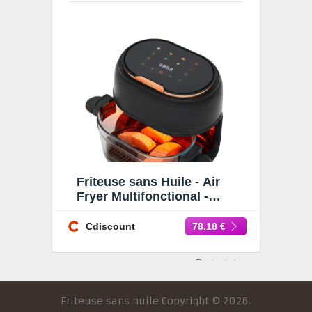
Friteuse sans Huile - Air
Fryer Multifonctional -
Friteuse sans Huile 4L -
1350W Noir - 60-190 ℃
Cdiscount
78.18 €
Friteuse sans huile
Copyright © 2026.