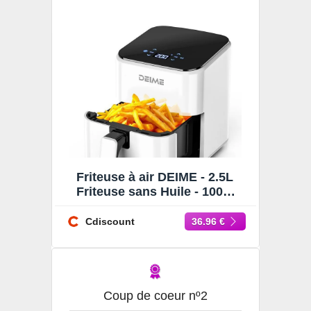
Friteuse à air DEIME - 2.5L
Friteuse sans Huile - 1000W
- Diététique et Compacte -
Temps Réglable
Cdiscount
36.96 €
Coup de coeur nº2