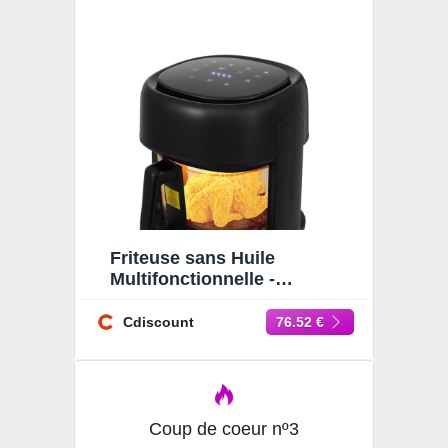
Friteuse sans Huile
Multifonctionnelle -
Friteuse à air Visible 3.3L -
Friteuse sans Huile 80-190
Cdiscount
76.52 €
Coup de coeur nº3