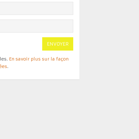
bles.
En savoir plus sur la façon
tées
.