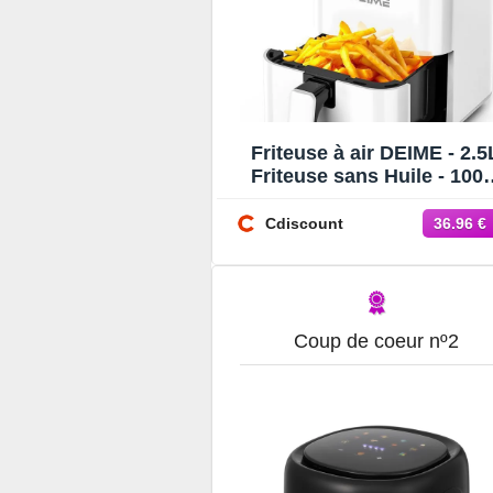
Friteuse à air DEIME - 2.5
Friteuse sans Huile - 10
- Diététique et Compacte 
Temps Réglable
Cdiscount
36.96 €
Coup de coeur nº2