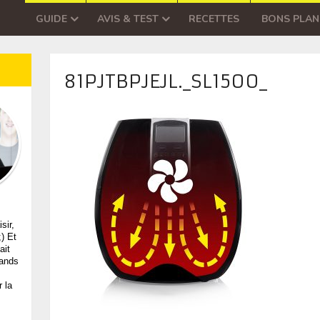
GUIDE
AVIS & TEST
RECETTES
BONS PLAN
81PJTBPJEJL._SL1500_
sir,
;) Et
ait
mands
 la