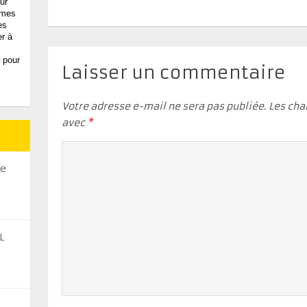
ur
, mes
es
er à
 pour
Laisser un commentaire
Votre adresse e-mail ne sera pas publiée.
Les cha
avec
*
se
L