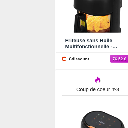
Friteuse sans Huile
Multifonctionnelle -
Friteuse à air Visible 3.3L 
Friteuse sans Huile 80-19
Cdiscount
76.52 €
Coup de coeur nº3