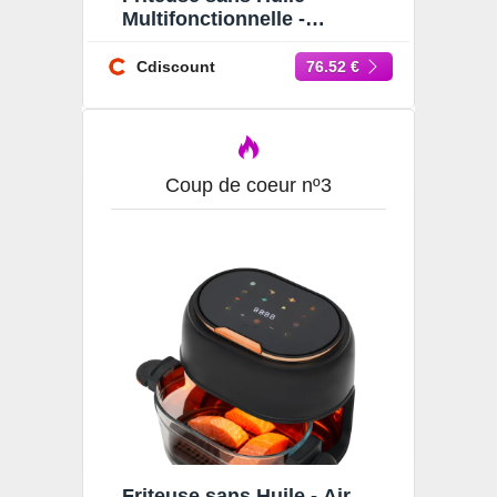
Multifonctionnelle -
Friteuse à air Visible 3.3L -
Friteuse sans Huile 80-190
Cdiscount
76.52 €
Coup de coeur nº3
Friteuse sans Huile - Air