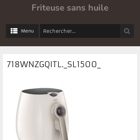
Friteuse sans huile
Menu
718WNZGQITL._SL1500_