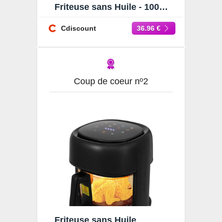
Friteuse sans Huile - 1000W
- Diététique et Compacte -
Temps Réglable
Cdiscount
36.96 €
Coup de coeur nº2
Friteuse sans Huile