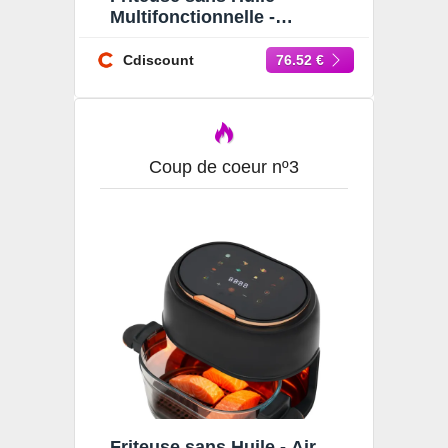
Multifonctionnelle -
Friteuse à air Visible 3.3L -
Friteuse sans Huile 80-190
Cdiscount
76.52 €
Coup de coeur nº3
Friteuse sans Huile - Air