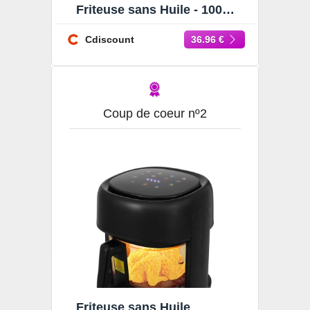
Friteuse sans Huile - 1000W
- Diététique et Compacte -
Temps Réglable
Cdiscount
36.96 €
Coup de coeur nº2
Friteuse sans Huile