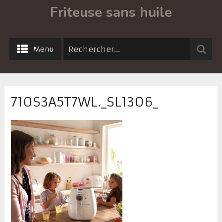
Friteuse sans huile
Menu
710S3A5T7WL._SL1306_