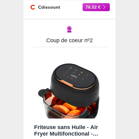
Friteuse à air Visible 3.3L -
Friteuse sans Huile 80-190
Cdiscount
76.52 €
Coup de coeur nº2
Friteuse sans Huile - Air
Fryer Multifonctional -