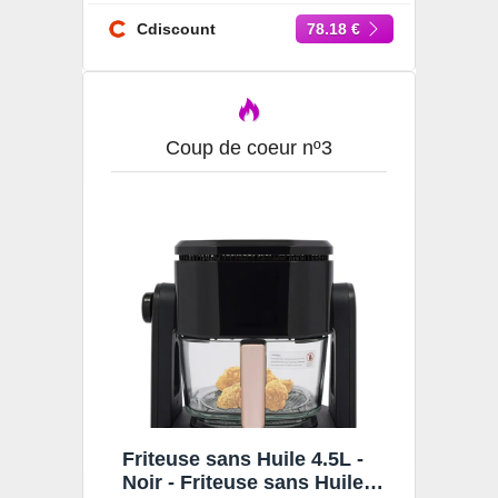
Friteuse sans Huile 4L -
1350W Noir - 60-190 ℃
Cdiscount
78.18 €
Coup de coeur nº3
Friteuse sans Huile 4.5L -
Noir - Friteuse sans Huile