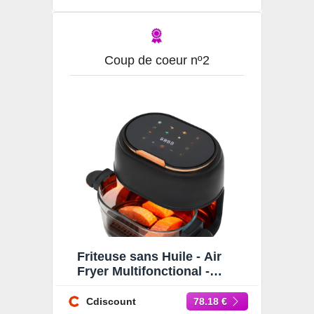
Coup de coeur nº2
Friteuse sans Huile - Air
Fryer Multifonctional -
Friteuse sans Huile 4L -
1350W Noir - 60-190 ℃
Cdiscount
78.18 €