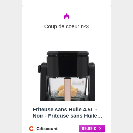
Coup de coeur nº3
Friteuse sans Huile 4.5L -
Noir - Friteuse sans Huile
Électrique Air Fryer -
1200W - 150-200 °C -
Cdiscount
99.99 €