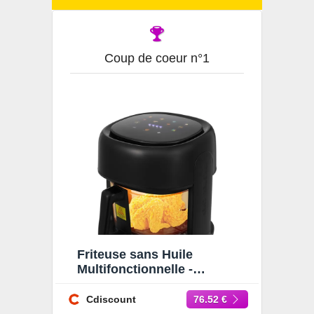
Coup de coeur n°1
Friteuse sans Huile
Multifonctionnelle -
Friteuse à air Visible 3.3L -
Friteuse sans Huile 80-190
Cdiscount
76.52 €