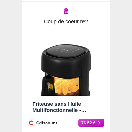
Coup de coeur nº2
Friteuse sans Huile
Multifonctionnelle -
Friteuse à air Visible 3.3L -
Friteuse sans Huile 80-190
Cdiscount
76.52 €