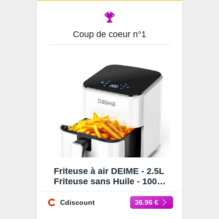
Coup de coeur n°1
Friteuse à air DEIME - 2.5L
Friteuse sans Huile - 1000W
- Diététique et Compacte -
Temps Réglable
Cdiscount
36.96 €