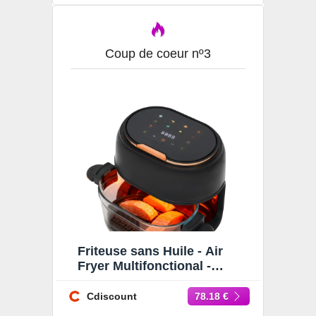
Coup de coeur nº3
Friteuse sans Huile - Air
Fryer Multifonctional -
Friteuse sans Huile 4L -
1350W Noir - 60-190 ℃
Cdiscount
78.18 €