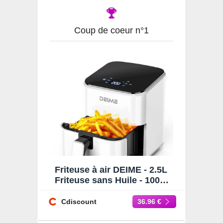
Coup de coeur n°1
Friteuse à air DEIME - 2.5L
Friteuse sans Huile - 1000W
- Diététique et Compacte -
Temps Réglable
Cdiscount
36.96 €