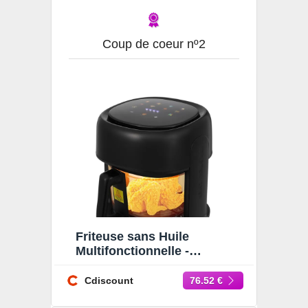
Coup de coeur nº2
Friteuse sans Huile
Multifonctionnelle -
Friteuse à air Visible 3.3L -
Friteuse sans Huile 80-190
Cdiscount
76.52 €