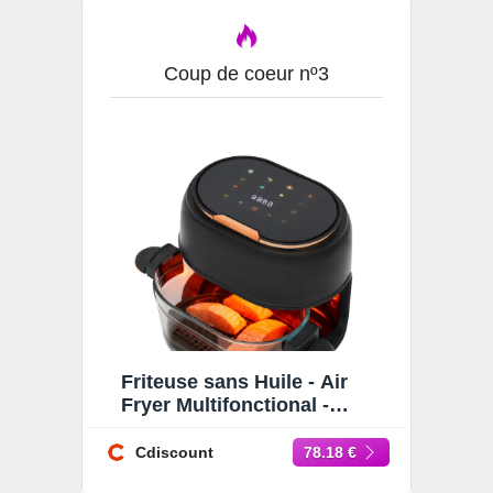
Coup de coeur nº3
Friteuse sans Huile - Air
Fryer Multifonctional -
Friteuse sans Huile 4L -
1350W Noir - 60-190 ℃
Cdiscount
78.18 €