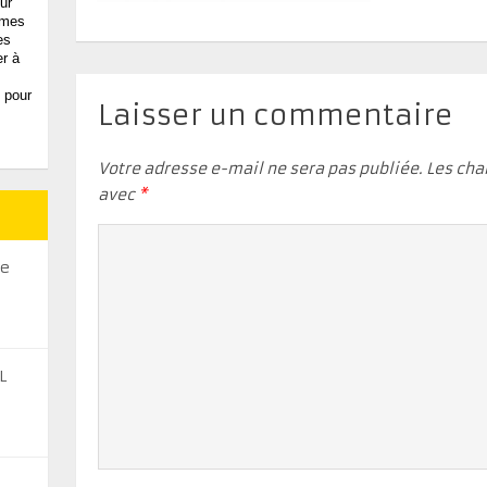
ur
, mes
es
er à
 pour
Laisser un commentaire
Votre adresse e-mail ne sera pas publiée.
Les cha
avec
*
se
L