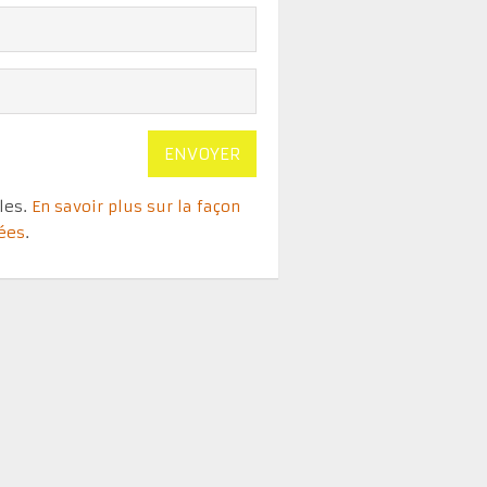
bles.
En savoir plus sur la façon
tées
.