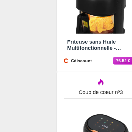
Friteuse sans Huile
Multifonctionnelle -
Friteuse à air Visible 3.3L 
Friteuse sans Huile 80-19
Cdiscount
76.52 €
Coup de coeur nº3