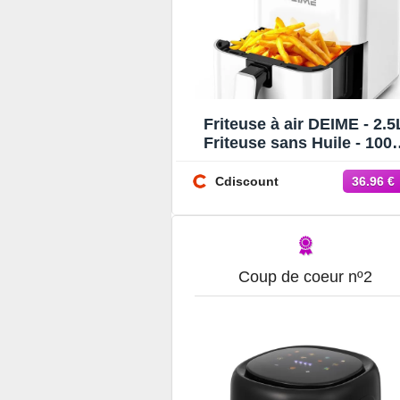
Friteuse à air DEIME - 2.5
Friteuse sans Huile - 10
- Diététique et Compacte 
Temps Réglable
Cdiscount
36.96 €
Coup de coeur nº2