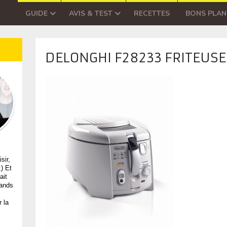
GUIDE
AVIS & TEST
RECETTES
BONS PLAN
DELONGHI F28233 FRITEUSE
sir,
;) Et
ait
mands
 la