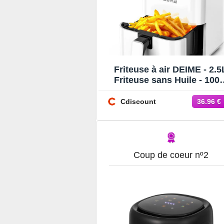
Friteuse à air DEIME - 2.5
Friteuse sans Huile - 10
- Diététique et Compacte 
Temps Réglable
Cdiscount
36.96 €
Coup de coeur nº2