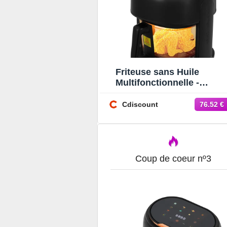
Friteuse sans Huile
Multifonctionnelle -
Friteuse à air Visible 3.3L 
Friteuse sans Huile 80-19
Cdiscount
76.52 €
Coup de coeur nº3