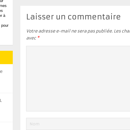
ur
, mes
es
Laisser un commentaire
er à
 pour
Votre adresse e-mail ne sera pas publiée.
Les cha
avec
*
se
L