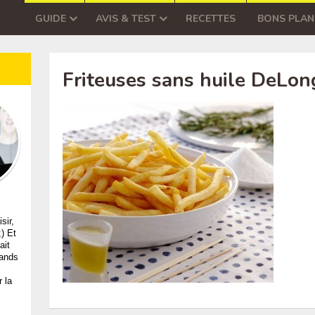
GUIDE
AVIS & TEST
RECETTES
BONS PLAN
Friteuses sans huile DeLon
sir,
;) Et
ait
mands
 la