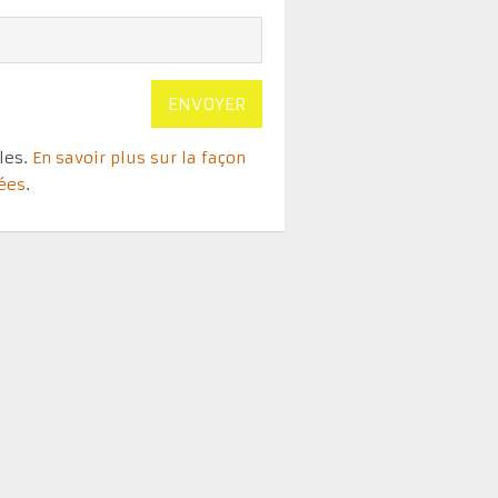
bles.
En savoir plus sur la façon
tées
.