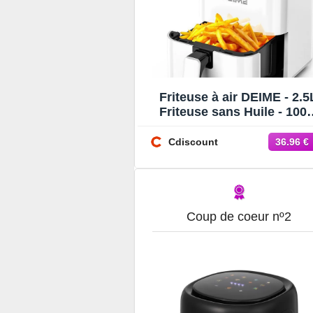
Friteuse à air DEIME - 2.5
Friteuse sans Huile - 10
- Diététique et Compacte 
Temps Réglable
Cdiscount
36.96 €
Coup de coeur nº2