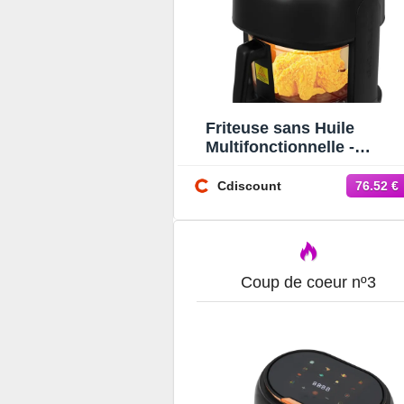
Friteuse sans Huile
Multifonctionnelle -
Friteuse à air Visible 3.3L 
Friteuse sans Huile 80-19
Cdiscount
76.52 €
Coup de coeur nº3