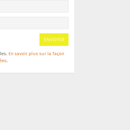
bles.
En savoir plus sur la façon
tées
.