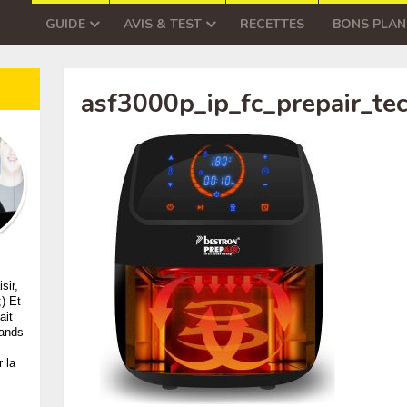
GUIDE
AVIS & TEST
RECETTES
BONS PLAN
asf3000p_ip_fc_prepair_te
sir,
;) Et
ait
mands
 la