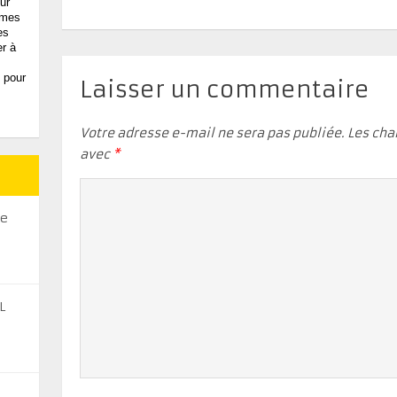
ur
, mes
es
er à
 pour
Laisser un commentaire
Votre adresse e-mail ne sera pas publiée.
Les cha
avec
*
se
L