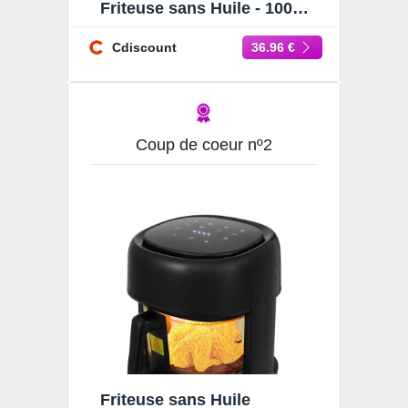
Friteuse sans Huile - 1000W
- Diététique et Compacte -
Temps Réglable
Cdiscount
36.96 €
Coup de coeur nº2
Friteuse sans Huile