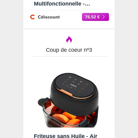
Multifonctionnelle -
Friteuse à air Visible 3.3L -
Friteuse sans Huile 80-190
Cdiscount
76.52 €
Coup de coeur nº3
Friteuse sans Huile - Air