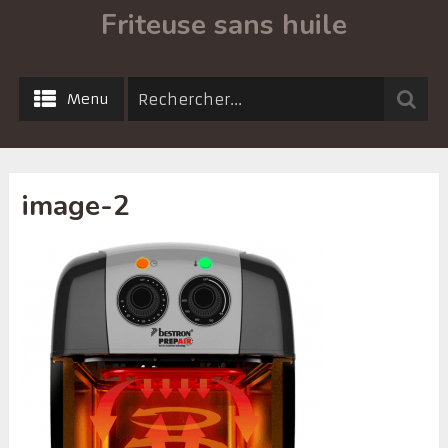
Friteuse sans huile
Menu
image-2