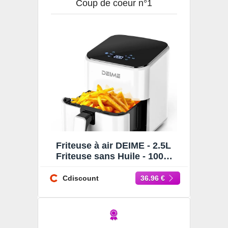
Coup de coeur n°1
Friteuse à air DEIME - 2.5L
Friteuse sans Huile - 1000W
- Diététique et Compacte -
Temps Réglable
Cdiscount
36.96 €