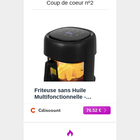
Coup de coeur nº2
Friteuse sans Huile
Multifonctionnelle -
Friteuse à air Visible 3.3L -
Friteuse sans Huile 80-190
Cdiscount
76.52 €