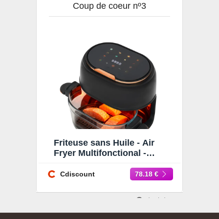
Coup de coeur nº3
Friteuse sans Huile - Air
Fryer Multifonctional -
Friteuse sans Huile 4L -
1350W Noir - 60-190 ℃
Cdiscount
78.18 €