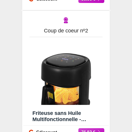
Coup de coeur nº2
Friteuse sans Huile
Multifonctionnelle -
Friteuse à air Visible 3.3L -
Friteuse sans Huile 80-190