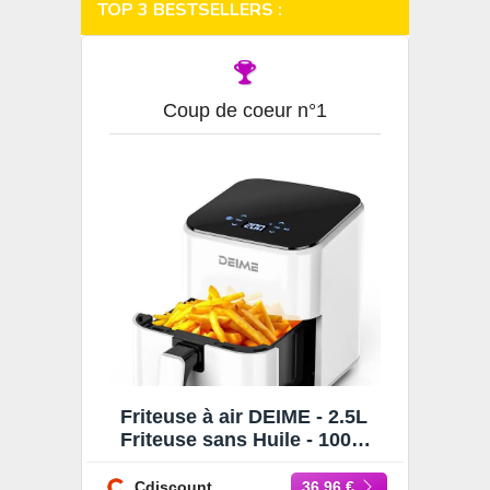
TOP 3 BESTSELLERS :
Coup de coeur n°1
Friteuse à air DEIME - 2.5L
Friteuse sans Huile - 1000W
- Diététique et Compacte -
Temps Réglable
Cdiscount
36.96 €