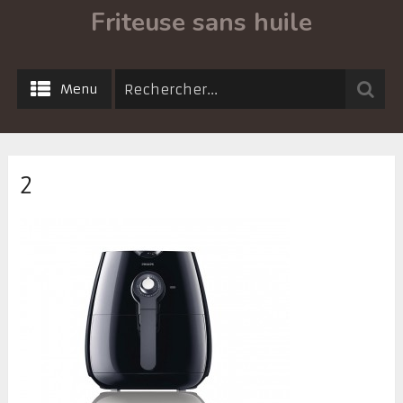
Friteuse sans huile
Menu
2